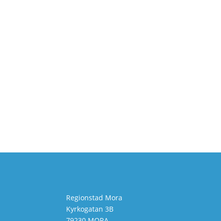
Regionstad Mora
Kyrkogatan 3B
79230 MORA