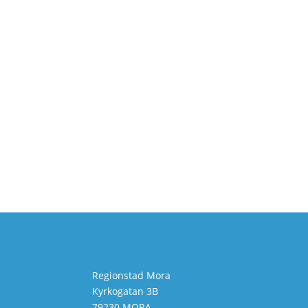
Regionstad Mora
Kyrkogatan 3B
79230 MORA