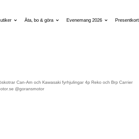
utiker
Äta, bo & göra
Evenemang 2026
Presentkort
nöskotrar Can-Am och Kawasaki fyrhjulingar 4p Reko och Brp Carrier
motor.se @goransmotor