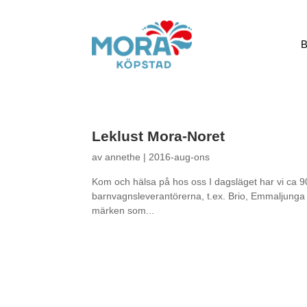
B
Leklust Mora-Noret
av
annethe
|
2016-aug-ons
Kom och hälsa på hos oss I dagsläget har vi ca 90
barnvagnsleverantörerna, t.ex. Brio, Emmaljunga oc
märken som...