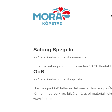
B
Salong Spegeln
av
Sara Axelsson
|
2017-mar-ons
En anrik salong som funnits sedan 1970. Konta
ÖoB
av
Sara Axelsson
|
2017-jan-tis
Hos oss på ÖoB hittar ni det mesta Hos oss på ÖoB 
för hemmet, verktyg, bilvård, färg, el-material, 
www.öob.se...