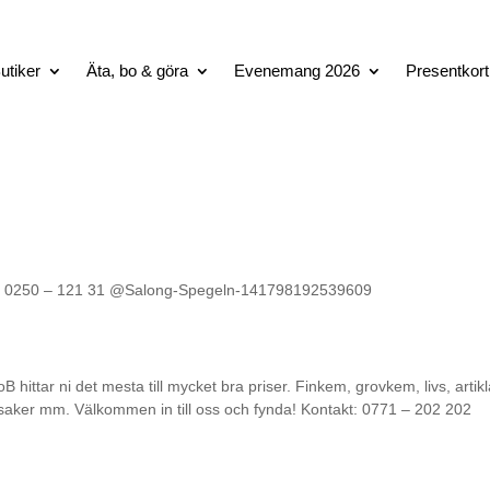
utiker
Äta, bo & göra
Evenemang 2026
Presentkort
kt: 0250 – 121 31 @Salong-Spegeln-141798192539609
hittar ni det mesta till mycket bra priser. Finkem, grovkem, livs, artikl
leksaker mm. Välkommen in till oss och fynda! Kontakt: 0771 – 202 202