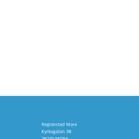
Regionstad Mora
Kyrkogatan 3B
79230 MORA