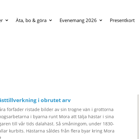
er
Äta, bo & göra
Evenemang 2026
Presentkort
sttillverkning i obrutet arv
åra förfäder ristade bilder av sin trogne vän i grottorna
skogsarbetarna i byarna runt Mora att tälja hästar i sina
aren till vår tids dalahäst. Så småningom, under 1830-
allar kurbits. Hästarna såldes från flera byar kring Mora
t.