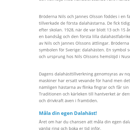
Bröderna Nils och Jannes Olsson föddes i en fat
tillverkade de första dalahästarna. De fick tid
efter skolan. 1928, när de var blott 13 och 15 å
en bandsåg och den första lilla dalahästfabriken
av Nils och Jannes Olssons ättlingar. Bröderna 
symbolen för Sverige: dalahästen. En symbol so
och ursprung hos Nils Olssons hemslöjd i Nus
Dagens dalahästtillverkning genomsyras av nog
maskiner har ersatt vevande för hand men det 
nämligen hästarna av flinka fingrar och får sin
Traditionen och kärleken till hantverket är de
och drivkraft även i framtiden.
Måla din egen Dalahäst!
Året om har du chansen att måla din egen dalah
vänlig ring och boka er tid inför.