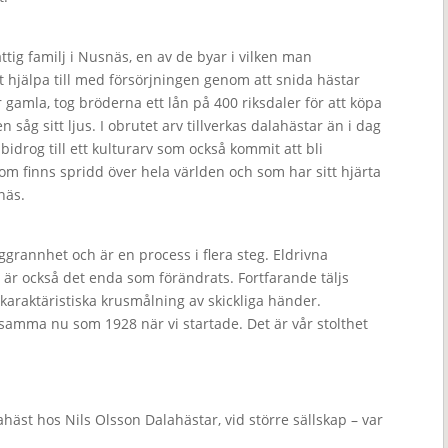
tig familj i Nusnäs, en av de byar i vilken man
igt hjälpa till med försörjningen genom att snida hästar
r gamla, tog bröderna ett lån på 400 riksdaler för att köpa
 såg sitt ljus. I obrutet arv tillverkas dalahästar än i dag
bidrog till ett kulturarv som också kommit att bli
m finns spridd över hela världen och som har sitt hjärta
näs.
grannhet och är en process i flera steg. Eldrivna
är också det enda som förändrats. Fortfarande täljs
 karaktäristiska krusmålning av skickliga händer.
nsamma nu som 1928 när vi startade. Det är vår stolthet
äst hos Nils Olsson Dalahästar, vid större sällskap – var