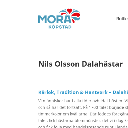
Butik
Nils Olsson Dalahästar
Kärlek, Tradition & Hantverk – Dalahä
Vi människor har i alla tider avbildat hästen. V
och så har det fortsatt. På 1700-talet började 
timmerkojor om kvällarna. Där föddes föregång
talet, fick hästarna blommönster, det vi i dag k
och fick följa med handelsresande runt i lande