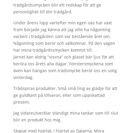
trädgårdssmycken blir ett redskap för att ge
personlighet till din trädgård.
Under årens lopp vartefter min egen oas har växt
fram började jag känna att jag ville ha någonting
vackert i trädgården som var bestående året om.
Någonting som berör och välkomnar. På den vägen
har mina trädgårdssmycken kommit till.
Järnet kan aldrig ”vissna” och glaset bär ljus för att
beröra oss årets alla dagar. Fönstersmyckena som
även kan hängas som trädsmycke berör oss en solig
vinterdag.
Trådspiras produkter, Små små ting av glädje för att
ge guldkant på tillvaron, eller som uppskattad
present.
Jag vidareutvecklar ständigt mina tankar som till slut
blir en produkt hos mig.
Skapat med hjärtat, i hjärtat av Dalarna, Mora